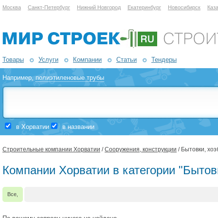
Москва
Санкт-Петербург
Нижний Новгород
Екатеринбург
Новосибирск
Каз
Товары
Услуги
Компании
Статьи
Тендеры
Например,
полиэтиленовые трубы
в Хорватии
в названии
Строительные компании Хорватии
/
Сооружения, конструкции
/ Бытовки, хоз
Компании Хорватии в категории "Бытовк
Все,